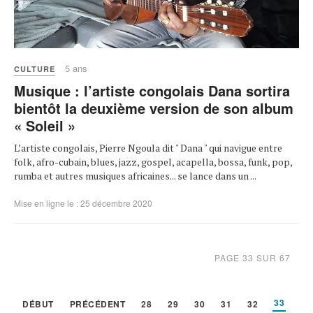
5 ans
CULTURE
Musique : l’artiste congolais Dana sortira
bientôt la deuxième version de son album
« Soleil »
L’artiste congolais, Pierre Ngoula dit " Dana " qui navigue entre
folk, afro-cubain, blues, jazz, gospel, acapella, bossa, funk, pop,
rumba et autres musiques africaines... se lance dans un ...
Mise en ligne le : 25 décembre 2020
PAGE 33 SUR 67
33
DÉBUT
PRÉCÉDENT
28
29
30
31
32