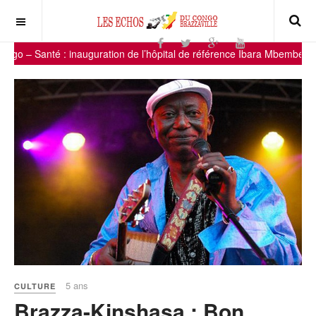
té : inauguration de l’hôpital de référence Ibara Mbembé d’Ollombo, 
5 ans
CULTURE
Brazza-Kinshasa : Bon