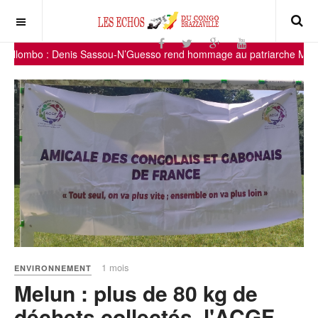
o : Denis Sassou-N’Guesso rend hommage au patriarche Michel Ibar
1 mois
ENVIRONNEMENT
Melun : plus de 80 kg de
déchets collectés, l'ACGF