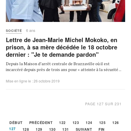
6 ans
SOCIÉTÉ
Lettre de Jean-Marie Michel Mokoko, en
prison, à sa mère décédée le 18 octobre
dernier : "Je te demande pardon"
Depuis la Maison d’arrêt centrale de Brazzaville où il est
incarcéré depuis près de trois ans pour « atteinte à la sécurité ...
Mise en ligne le : 26 octobre 2019
PAGE 127 SUR 231
DÉBUT
PRÉCÉDENT
122
123
124
125
126
127
128
129
130
131
SUIVANT
FIN