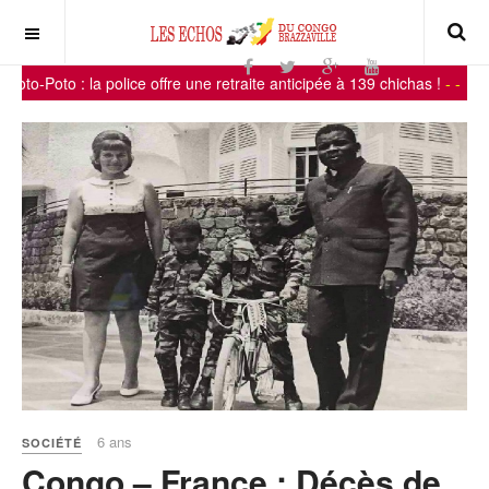
: la police offre une retraite anticipée à 139 chichas !
-
-
6 ans
SOCIÉTÉ
Congo – France : Décès de