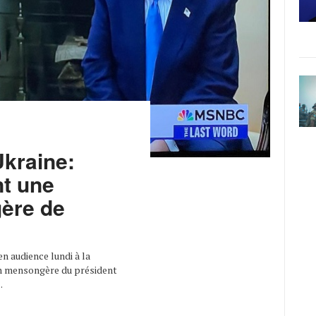
Ukraine:
nt une
ère de
n audience lundi à la
ion mensongère du président
.