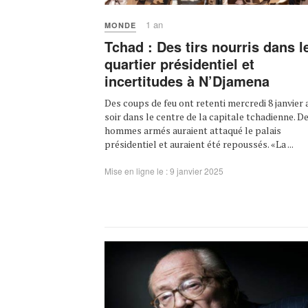
1 an
MONDE
Tchad : Des tirs nourris dans l
quartier présidentiel et
incertitudes à N’Djamena
Des coups de feu ont retenti mercredi 8 janvier 
soir dans le centre de la capitale tchadienne. D
hommes armés auraient attaqué le palais
présidentiel et auraient été repoussés. «La ...
Mise en ligne le : 9 janvier 2025