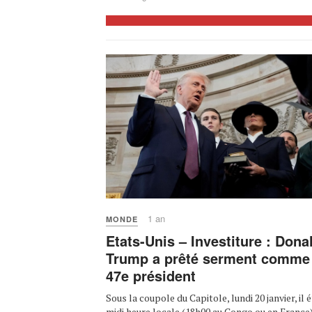
1 an
MONDE
Etats-Unis – Investiture : Dona
Trump a prêté serment comme
47e président
Sous la coupole du Capitole, lundi 20 janvier, il é
midi heure locale (18h00 au Congo ou en France)