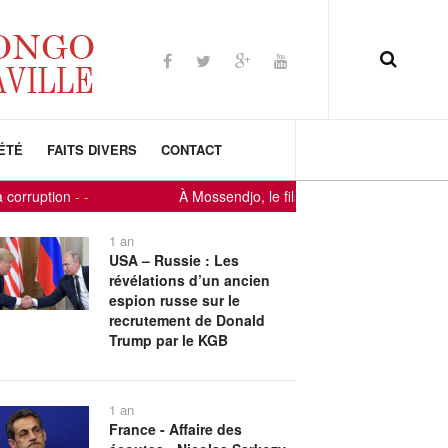
ÉTÉ
FAITS DIVERS
CONTACT
-
-
À Mossendjo, le fils du terroir Constant-Serge Bounda
1 an
USA – Russie : Les
révélations d’un ancien
espion russe sur le
recrutement de Donald
Trump par le KGB
1 an
France - Affaire des