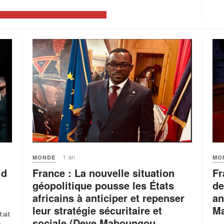
1 an
MONDE
MO
France : La nouvelle situation
Fr
ld
géopolitique pousse les États
de
africains à anticiper et repenser
an
leur stratégie sécuritaire et
Ma
tait
sociale (Deve Maboungou,
,