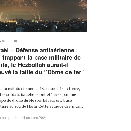
1 an
NDE
raël – Défense antiaérienne :
 frappant la base militaire de
ïfa, le Hezbollah aurait-il
ouvé la faille du ‘’Dôme de fer’’
s la nuit du dimanche 13 au lundi 14 octobre,
tre soldats israéliens ont été tués par une
ppe de drone du Hezbollah sur une base
itaire au sud de Haïfa. Cette attaque des plus ...
 en ligne le : 14 octobre 2024