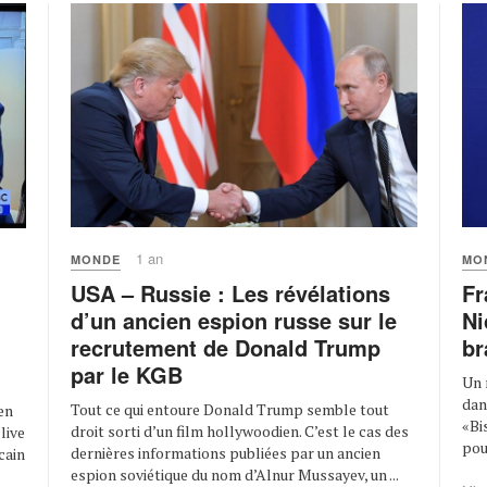
1 an
MONDE
MO
USA – Russie : Les révélations
Fr
d’un ancien espion russe sur le
Ni
recrutement de Donald Trump
br
par le KGB
Un 
dan
Tout ce qui entoure Donald Trump semble tout
en
«Bi
droit sorti d’un film hollywoodien. C’est le cas des
live
pour
dernières informations publiées par un ancien
cain
espion soviétique du nom d’Alnur Mussayev, un ...