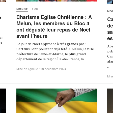
1 an
MONDE
MO
Charisma Eglise Chrétienne : A
e
Ca
Melun, les membres du Bloc 4
de
ont dégusté leur repas de Noël
sa
avant l'heure
es
au
es
Le jour de Noël approche à très grands pas !
Abs
Certains l'ont pourtant déjà fêté. A Mélun, la ville
pub
préfecture de Seine-et-Marne, le plus grand
Cam
département de la région Île-de-France, la ...
ala
...
Mise en ligne le : 18 décembre 2024
Mise