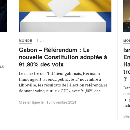
1 an
MONDE
MO
Gabon – Référendum : La
Is
nouvelle Constitution adoptée à
En
91,80% des voix
Ha
nal
tr
Le ministre de l’Intérieur gabonais, Hermann
?
Immongault, a rendu public, le 17 novembre à
Libreville, les résultats de l’élection référendaire
Dan
donnant vainqueur le « OUI » avec 91,80% des ...
qua
fra
Mise en ligne le : 18 novembre 2024
mil
Mise