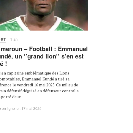
1 an
ORT
meroun – Football : Emmanuel
ndé, un ‘’grand lion’’ s’en est
lé !
ien capitaine emblématique des Lions
omptables, Emmanuel Kundé a tiré sa
érence le vendredi 16 mai 2025. Ce milieu de
rain défensif déguisé en défenseur central a
porté deux ...
 en ligne le : 17 mai 2025