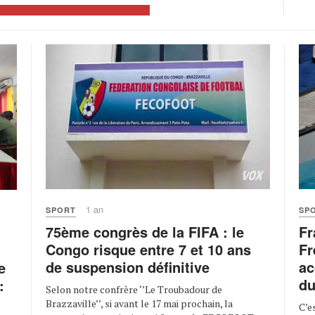
1 an
SPORT
SP
75ème congrès de la FIFA : le
Fr
Congo risque entre 7 et 10 ans
Fr
de suspension définitive
ac
e
du
:
Selon notre confrère ‘’Le Troubadour de
Brazzaville’’, si avant le 17 mai prochain, la
C’e