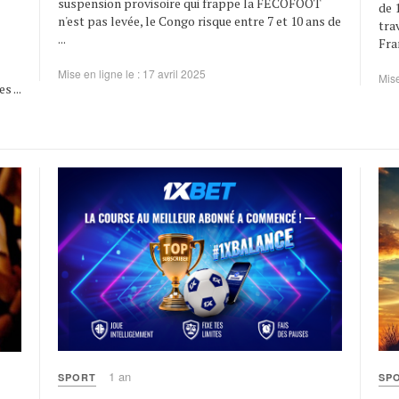
suspension provisoire qui frappe la FECOFOOT
de 
n'est pas levée, le Congo risque entre 7 et 10 ans de
tra
...
Fra
Mise en ligne le : 17 avril 2025
Mise
 ...
1 an
SPORT
SP