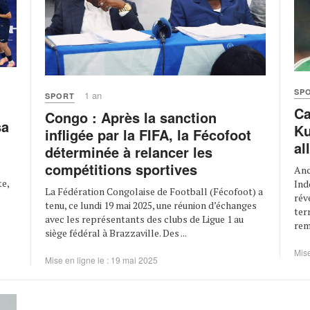
SP
1 an
SPORT
Ca
Congo : Après la sanction
sa
Ku
infligée par la FIFA, la Fécofoot
al
déterminée à relancer les
compétitions sportives
Anc
te,
Ind
La Fédération Congolaise de Football (Fécofoot) a
rév
tenu, ce lundi 19 mai 2025, une réunion d’échanges
ter
avec les représentants des clubs de Ligue 1 au
rem
siège fédéral à Brazzaville. Des ...
Mise
Mise en ligne le : 19 mai 2025