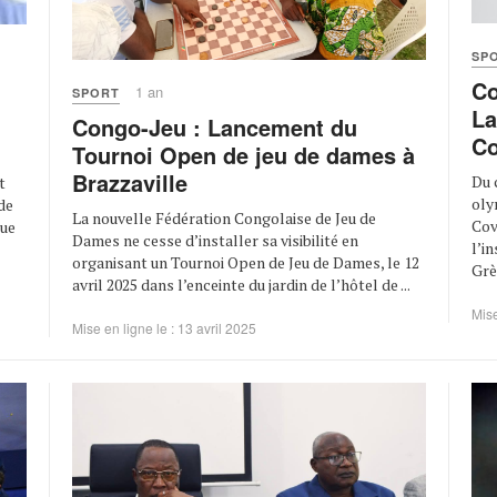
SP
Co
1 an
SPORT
La
Congo-Jeu : Lancement du
Co
Tournoi Open de jeu de dames à
Brazzaville
Du 
t
oly
de
La nouvelle Fédération Congolaise de Jeu de
Cov
que
Dames ne cesse d’installer sa visibilité en
l’i
organisant un Tournoi Open de Jeu de Dames, le 12
Grèc
avril 2025 dans l’enceinte du jardin de l’hôtel de ...
Mise
Mise en ligne le : 13 avril 2025