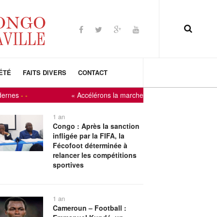
ÉTÉ
FAITS DIVERS
CONTACT
« Accélérons la marche vers le développement » : le Cong
1 an
Congo : Après la sanction
infligée par la FIFA, la
Fécofoot déterminée à
relancer les compétitions
sportives
1 an
Cameroun – Football :