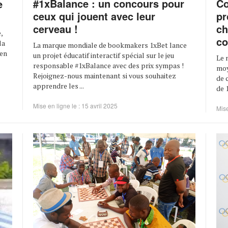
#1xBalance : un concours pour
Co
e
ceux qui jouent avec leur
pr
cerveau !
ch
,
co
la
La marque mondiale de bookmakers 1xBet lance
 en
un projet éducatif interactif spécial sur le jeu
Le 
responsable #1xBalance avec des prix sympas !
moy
Rejoignez-nous maintenant si vous souhaitez
de 
apprendre les ...
de 
Mise en ligne le : 15 avril 2025
Mise