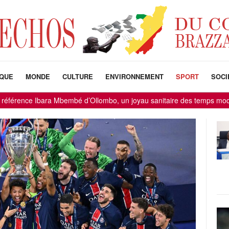
IQUE
MONDE
CULTURE
ENVIRONNEMENT
SPORT
SOCI
ce Ibara Mbembé d’Ollombo, un joyau sanitaire des temps modernes
-
-