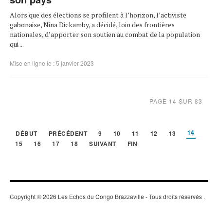
Alors que des élections se profilent à l’horizon, l’activiste
gabonaise, Nina Dickamby, a décidé, loin des frontières
nationales, d’apporter son soutien au combat de la population
qui ...
Mise en ligne le : 5 janvier 2023
PAGE 14 SUR 83
14
DÉBUT
PRÉCÉDENT
9
10
11
12
13
15
16
17
18
SUIVANT
FIN
Copyright © 2026 Les Echos du Congo Brazzaville - Tous droits réservés
.