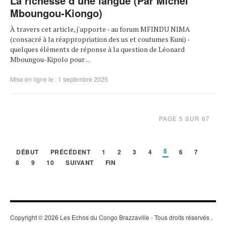
La richesse d’une langue (Par Michel
Mboungou-Kiongo)
À travers cet article, j'apporte - au forum MFINDU NIMA
(consacré à la réappropriation des us et coutumes Kuni) -
quelques éléments de réponse à la question de Léonard
Mboungou-Kipolo pour ...
Mise en ligne le : 1 septembre 2025
PAGE 5 SUR 67
5
DÉBUT
PRÉCÉDENT
1
2
3
4
6
7
8
9
10
SUIVANT
FIN
Copyright © 2026 Les Echos du Congo Brazzaville - Tous droits réservés
.