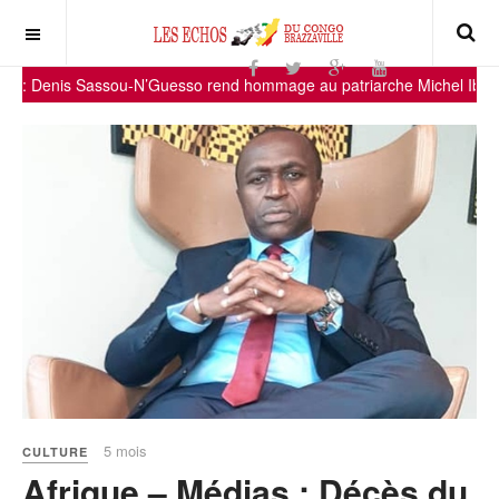
 Sassou-N’Guesso rend hommage au patriarche Michel Ibara Mbembé
5 mois
CULTURE
Afrique – Médias : Décès du