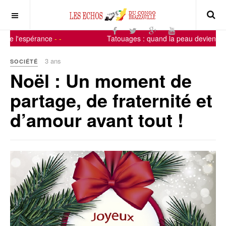
t de l'espérance
-
-
Tatouages : quand la peau devient un 
3 ans
SOCIÉTÉ
Noël : Un moment de
partage, de fraternité et
d’amour avant tout !