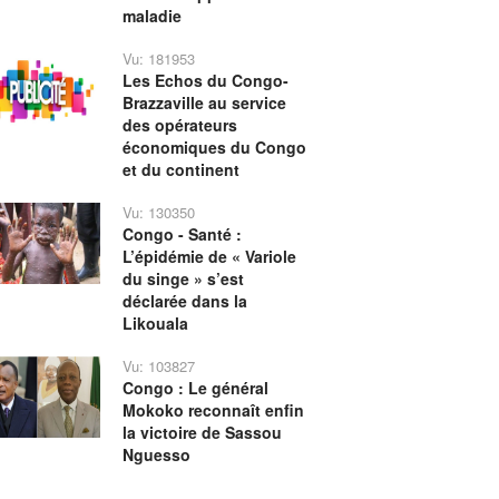
maladie
Vu: 181953
Les Echos du Congo-
Brazzaville au service
des opérateurs
économiques du Congo
et du continent
Vu: 130350
Congo - Santé :
L’épidémie de « Variole
du singe » s’est
déclarée dans la
Likouala
Vu: 103827
Congo : Le général
Mokoko reconnaît enfin
la victoire de Sassou
Nguesso