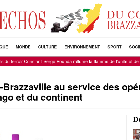
IQUE
MONDE
CULTURE
ENVIRONNEMENT
SPORT
SOCI
u terroir Constant-Serge Bounda rallume la flamme de l'unité et de l'es
Brazzaville au service des opé
o et du continent
D