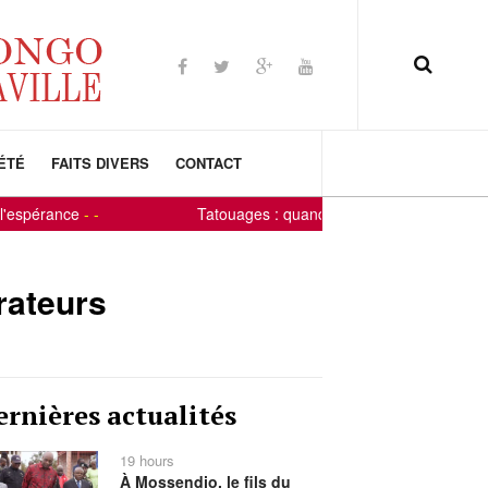
ÉTÉ
FAITS DIVERS
CONTACT
pérance
-
-
Tatouages : quand la peau devient un panneau 
rateurs
ernières actualités
19 hours
À Mossendjo, le fils du