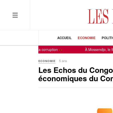
ACCUEIL
ECONOMIE
POLIT
 à la lutte contre la corruption
-
-
À Mossendjo, le fils d
5 ans
ECONOMIE
Les Echos du Congo-
économiques du Cong