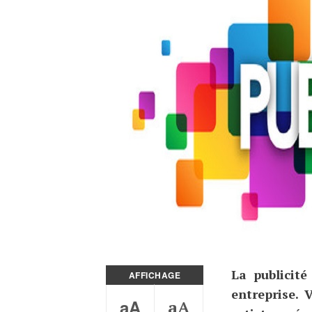
La publicité
AFFICHAGE
entreprise. 
aA
aA