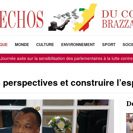
IQUE
MONDE
CULTURE
ENVIRONNEMENT
SPORT
SOCI
ée sur la sensibilisation des parlementaires à la lutte contre la corru
 perspectives et construire l’e
D