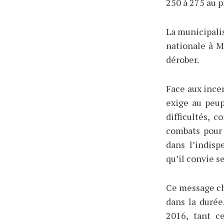
250 à 275 au p
La municipalis
nationale à M
dérober.
Face aux ince
exige au peup
difficultés, c
combats pour 
dans l’indis
qu’il convie s
Ce message ch
dans la durée
2016, tant c