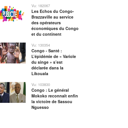
Vu: 182067
Les Echos du Congo-
Brazzaville au service
des opérateurs
économiques du Congo
et du continent
Vu: 130354
Congo - Santé :
L’épidémie de « Variole
du singe » s’est
déclarée dans la
Likouala
Vu: 103830
Congo : Le général
Mokoko reconnaît enfin
la victoire de Sassou
Nguesso