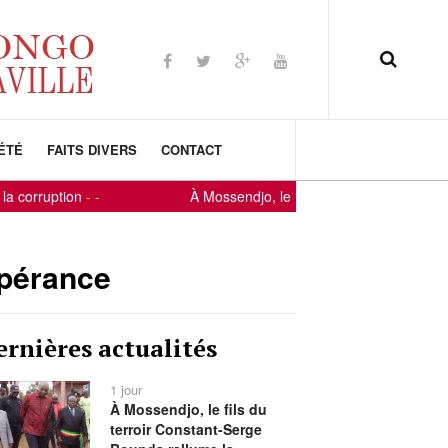
ÉTÉ
FAITS DIVERS
CONTACT
ption
-
-
À Mossendjo, le fils du terroir Constant-Serge Bo
spérance
ernières actualités
1 jour
À Mossendjo, le fils du
terroir Constant-Serge