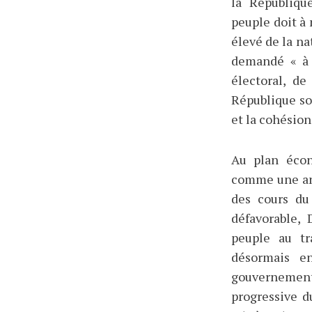
la Républiqu
peuple doit à
élevé de la na
demandé « à 
électoral, d
République so
et la cohésion
Au plan écon
comme une ann
des cours du
défavorable,
peuple au tr
désormais en
gouvernemen
progressive d