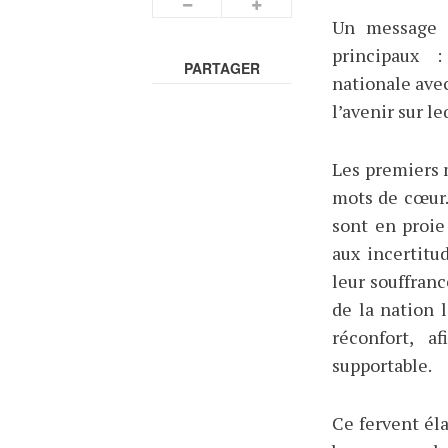
Un message c
principaux :
PARTAGER
nationale avec
l’avenir sur l
Les premiers 
mots de cœur.
sont en proie
aux incertitu
leur souffranc
de la nation 
réconfort, a
supportable.
Ce fervent él