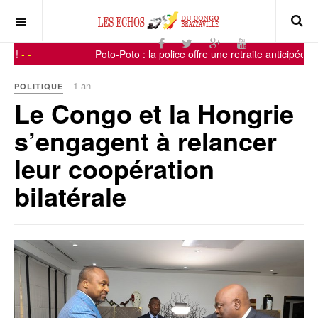
 !
-
-
Poto-Poto : la police offre une retraite anticipée à 1
1 an
POLITIQUE
Le Congo et la Hongrie
s’engagent à relancer
leur coopération
bilatérale