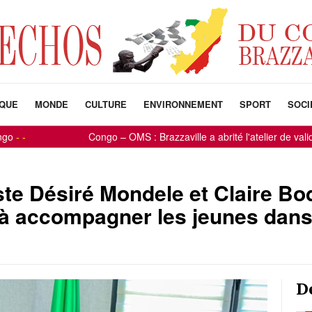
IQUE
MONDE
CULTURE
ENVIRONNEMENT
SPORT
SOCI
Congo – OMS : Brazzaville a abrité l'atelier de validati
te Désiré Mondele et Claire Bo
 à accompagner les jeunes dans
D