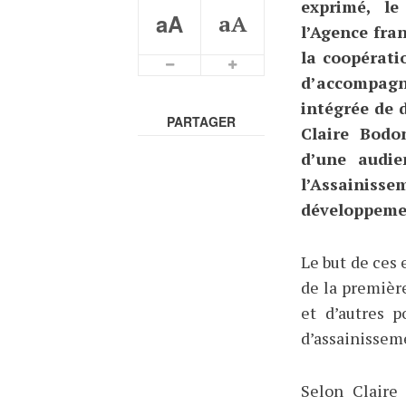
exprimé, le
aA
aA
l’Agence fra
la coopérati
d’accompag
intégrée de 
PARTAGER
Claire Bodo
d’une audie
l’Assainisse
développemen
Le but de ces 
de la premièr
et d’autres p
d’assainisseme
Selon Claire