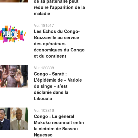
de sa partenaire peut
réduire l'apparition de la
maladie
Vu: 181517
Les Echos du Congo-
Brazzaville au service
des opérateurs
économiques du Congo
et du continent
Vu: 130338
Congo - Santé :
L’épidémie de « Variole
du singe » s’est
déclarée dans la
Likouala
Vu: 103816
Congo : Le général
Mokoko reconnaît enfin
la victoire de Sassou
Nguesso