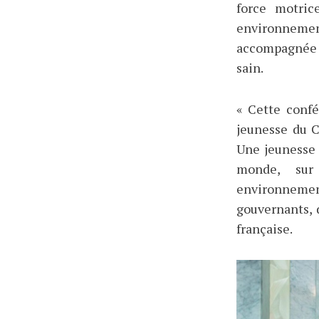
force motric
environneme
accompagnée e
sain.
« Cette conf
jeunesse du C
Une jeunesse
monde, sur 
environneme
gouvernants, 
française.