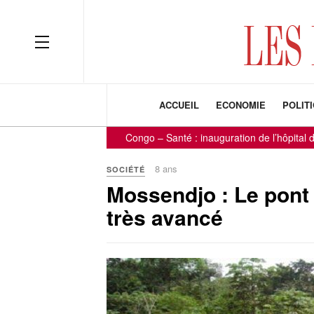
ACCUEIL
ECONOMIE
POLIT
Congo – Santé : inauguration de l’hôpital de 
8 ans
SOCIÉTÉ
Mossendjo : Le pont 
très avancé