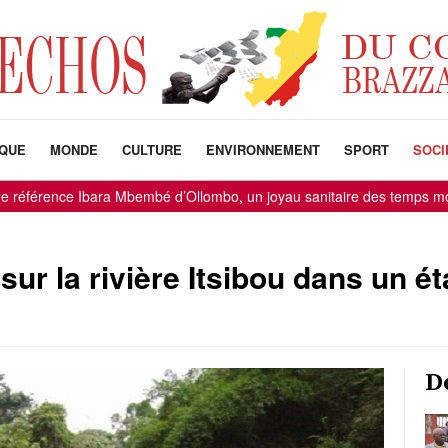
IQUE
MONDE
CULTURE
ENVIRONNEMENT
SPORT
SOCI
référence Ibara Mbembé d’Ollombo, un joyau sanitaire des temps moder
sur la rivière Itsibou dans un é
D