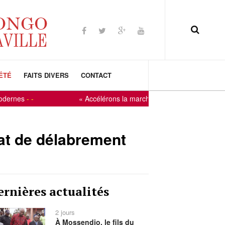
ÉTÉ
FAITS DIVERS
CONTACT
nes
-
-
« Accélérons la marche vers le développement » : 
tat de délabrement
ernières actualités
2 jours
À Mossendjo, le fils du