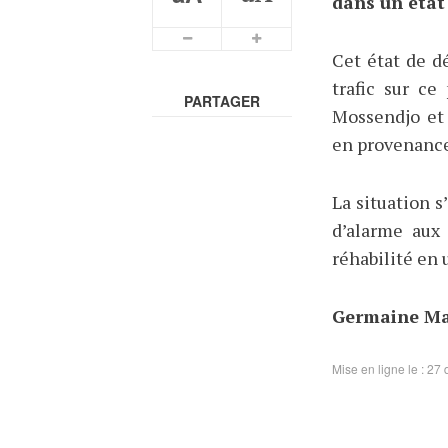
dans un état
Cet état de d
trafic sur ce 
PARTAGER
Mossendjo et 
en provenance
La situation s
d’alarme aux
réhabilité en 
Germaine Map
Mise en ligne le : 2