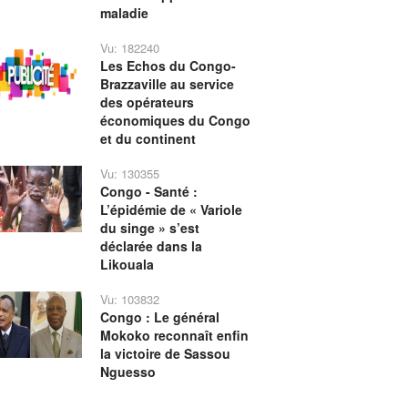
maladie
Vu: 182240
Les Echos du Congo-
Brazzaville au service
des opérateurs
économiques du Congo
et du continent
Vu: 130355
Congo - Santé :
L’épidémie de « Variole
du singe » s’est
déclarée dans la
Likouala
Vu: 103832
Congo : Le général
Mokoko reconnaît enfin
la victoire de Sassou
Nguesso