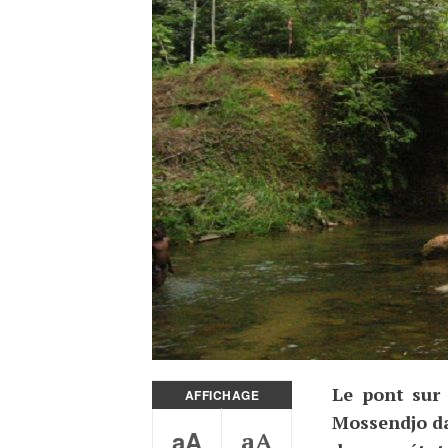
Le pont sur 
AFFICHAGE
Mossendjo da
aA
aA