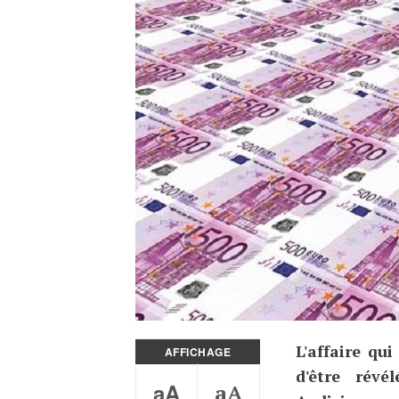
L'affaire qu
AFFICHAGE
d'être révé
aA
aA