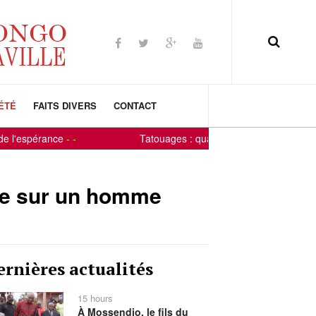
ÉTÉ
FAITS DIVERS
CONTACT
'espérance
-
-
Tatouages : quand la peau devient un panne
ise sur un homme
ernières actualités
15 hours
À Mossendjo, le fils du