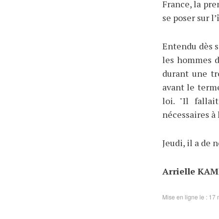
France, la pre
se poser sur l’
Entendu dès so
les hommes d
durant une tr
avant le term
loi. "Il fall
nécessaires à 
Jeudi, il a de
Arrielle KA
Mise en ligne le : 17