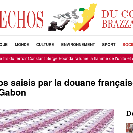
IQUE
MONDE
CULTURE
ENVIRONNEMENT
SPORT
SOCI
s du terroir Constant-Serge Bounda rallume la flamme de l'unité et de l
os saisis par la douane frança
 Gabon
D