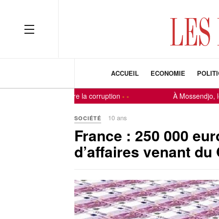
ACCUEIL
ECONOMIE
POLIT
res à la lutte contre la corruption
-
-
À Mossendjo, le fil
10 ans
SOCIÉTÉ
France : 250 000 eur
d’affaires venant du