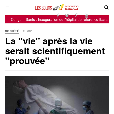
Congo – Santé : inauguration de l’hôpital de référence Ibara Mb
10 ans
SOCIÉTÉ
La ''vie'' après la vie
serait scientifiquement
''prouvée''