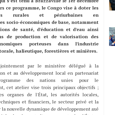
qui s’est tenu à Brazzaville le 1er décembre
ers ce programme, le Congo vise à doter les
tés rurales et périurbaines en
res socio-économiques de base, notamment
tions de santé, d'éducation et d'eau ainsi
s de production et de valorisation des
conomiques porteuses dans l'industrie
torale, halieutique, forestières et minières.
jointement par le ministère délégué à la
ion et au développement local en partenariat
rogramme des nations unies pour le
, cet atelier vise trois principaux objectifs ;
les organes de l'État, les autorités locales,
echniques et financiers, le secteur privé et la
r la nouvelle dynamique de développement axé