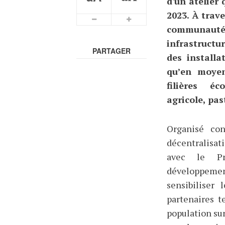
d'un atelier 
2023. À trav
communau
infrastructu
PARTAGER
des installa
qu’en moyen
filières é
agricole, pas
Organisé con
décentralisat
avec le P
développement
sensibiliser 
partenaires t
population su