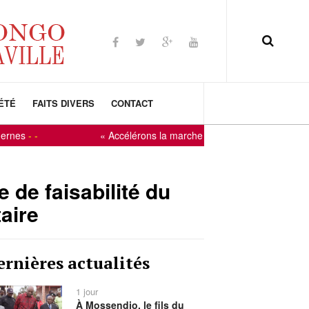
ÉTÉ
FAITS DIVERS
CONTACT
« Accélérons la marche vers le développement » : le Con
de faisabilité du
aire
ernières actualités
1 jour
À Mossendjo, le fils du