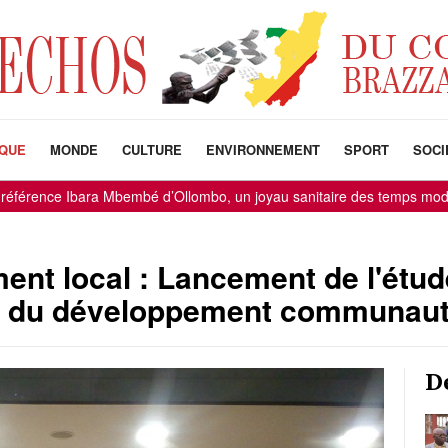
IQUE
MONDE
CULTURE
ENVIRONNEMENT
SPORT
SOCI
ce Ibara Mbembé d’Ollombo, un joyau sanitaire des temps modernes
-
-
t local : Lancement de l'étude 
 du développement communaut
D