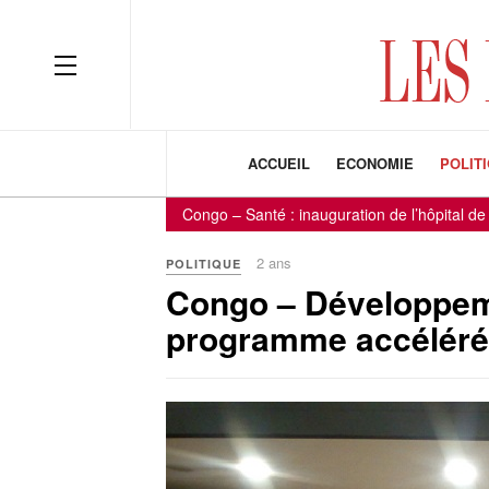
ACCUEIL
ECONOMIE
POLIT
Congo – Santé : inauguration de l’hôpital de référen
2 ans
POLITIQUE
Congo – Développemen
programme accéléré