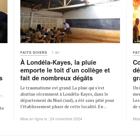
1 an
FAITS DIVERS
FAI
À Londéla-Kayes, la pluie
Co
emporte le toit d’un collège et
dé
fait de nombreux dégâts
gr
s
Le traumatisme est grand. La pluie qui s’est
Un 
abattue récemment à Londéla-Kayes, dans le
mer
 :
département du Niari (sud), a été sans pitié pour
Les
l’établissement phare de cette localité. En ...
de 
ute
Mise en ligne le : 24 novembre 2024
Mise