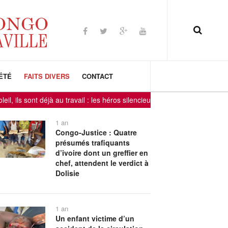
ÉTÉ
FAITS DIVERS
CONTACT
nt déjà au travail : les héros silencieux de Djéno et Loango
-
-
1 an
Congo-Justice : Quatre
présumés trafiquants
d’ivoire dont un greffier en
chef, attendent le verdict à
Dolisie
1 an
Un enfant victime d’un