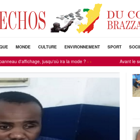
IQUE
MONDE
CULTURE
ENVIRONNEMENT
SPORT
SOCI
fichage, jusqu'où ira la mode ?
-
-
Avant le soleil, ils so