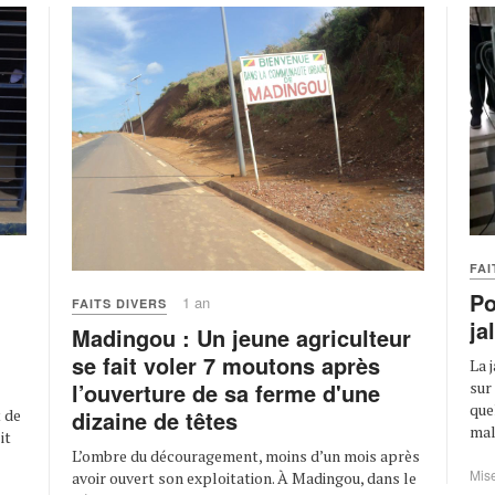
FAI
Po
1 an
FAITS DIVERS
ja
Madingou : Un jeune agriculteur
se fait voler 7 moutons après
La 
sur
l’ouverture de sa ferme d'une
que
 de
dizaine de têtes
mala
it
L’ombre du découragement, moins d’un mois après
Mise
avoir ouvert son exploitation. À Madingou, dans le