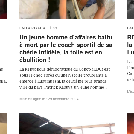
1 an
FAITS DIVERS
FAI
Un jeune homme d’affaires battu
RD
à mort par le coach sportif de sa
la
chérie infidèle, la toile est en
L
ébullition !
La 
l'i
La République démocratique du Congo (RDC) est
ns
Con
sous le choc après qu’une histoire troublante a
sel
émergé à Lubumbashi, la deuxième plus grande
ila,
ville du pays. Patrick Kabuya, un jeune homme ...
Mise
Mise en ligne le : 29 novembre 2024