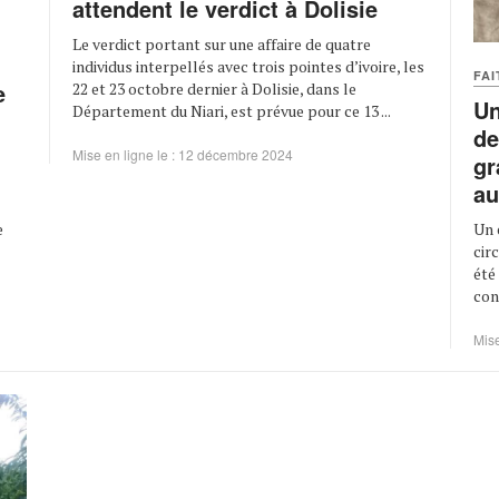
attendent le verdict à Dolisie
Le verdict portant sur une affaire de quatre
individus interpellés avec trois pointes d’ivoire, les
FAI
e
22 et 23 octobre dernier à Dolisie, dans le
Un
Département du Niari, est prévue pour ce 13 ...
de
Mise en ligne le : 12 décembre 2024
gr
au
e
Un 
cir
été
con
Mise