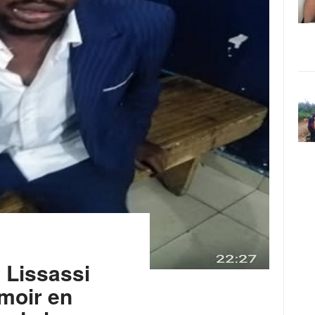
o Lissassi
umoir en