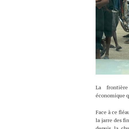
La frontièr
économique qu
Face à ce fléa
la jarre des f
depuis la chu