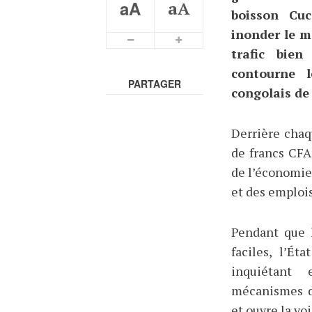
aA
aA
boisson Cuc
inonder le m
trafic bien
contourne l
PARTAGER
congolais de 
Derrière chaq
de francs CFA
de l’économie 
et des emplois
Pendant que l
faciles, l’Ét
inquiétant 
mécanismes de
et ouvre la voi