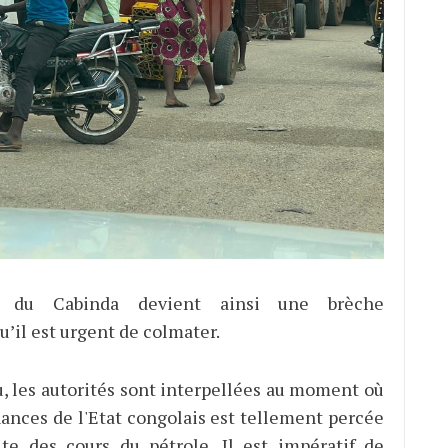
e du Cabinda devient ainsi une brèche
’il est urgent de colmater.
u, les autorités sont interpellées au moment où
inances de l'Etat congolais est tellement percée
te des cours du pétrole. Il est impératif de