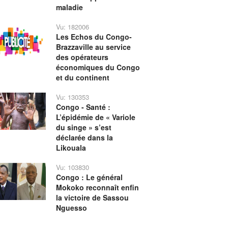
maladie
Vu: 182006
Les Echos du Congo-
Brazzaville au service
des opérateurs
économiques du Congo
et du continent
Vu: 130353
Congo - Santé :
L’épidémie de « Variole
du singe » s’est
déclarée dans la
Likouala
Vu: 103830
Congo : Le général
Mokoko reconnaît enfin
la victoire de Sassou
Nguesso