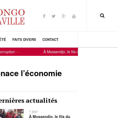
ÉTÉ
FAITS DIVERS
CONTACT
-
-
À Mossendjo, le fils du terroir Constant-Serge Bounda r
enace l’économie
ernières actualités
1 jour
À Mossendjo, le fils du