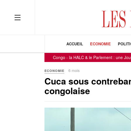
ACCUEIL
ECONOMIE
POLIT
Congo - la HALC & le Parlement : une Journée axée sur
6 mois
ECONOMIE
Cuca sous contreban
congolaise