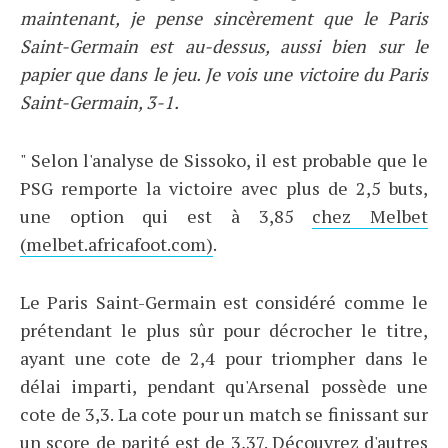
maintenant, je pense sincèrement que le Paris
Saint-Germain est au-dessus, aussi bien sur le
papier que dans le jeu. Je vois une victoire du Paris
Saint-Germain, 3-1.
" Selon l'analyse de Sissoko, il est probable que le
PSG remporte la victoire avec plus de 2,5 buts,
une option qui est à 3,85
chez Melbet
(melbet.africafoot.com)
.
Le Paris Saint-Germain est considéré comme le
prétendant le plus sûr pour décrocher le titre,
ayant une cote de 2,4 pour triompher dans le
délai imparti, pendant qu'Arsenal possède une
cote de 3,3. La cote pour un match se finissant sur
un score de parité est de 3,37. Découvrez d'autres