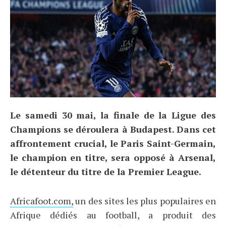
Le samedi 30 mai, la finale de la Ligue des
Champions se déroulera à Budapest. Dans cet
affrontement crucial, le Paris Saint-Germain,
le champion en titre, sera opposé à Arsenal,
le détenteur du titre de la Premier League.
Africafoot.com,
un des sites les plus populaires en
Afrique dédiés au football, a produit des