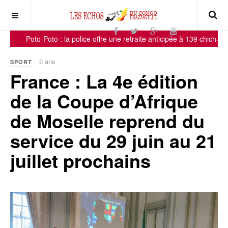
Poto-Poto : la police offre une retraite anticipée à 139 chichas !
-
-
2 ans
SPORT
France : La 4e édition
de la Coupe d’Afrique
de Moselle reprend du
service du 29 juin au 21
juillet prochains