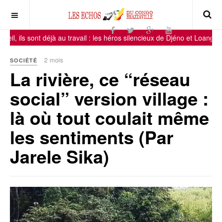
leil, ils sont déjà au travail : les héros silencieux de Djéno et Loango
-
-
2 mois
SOCIÉTÉ
La rivière, ce “réseau
social” version village :
là où tout coulait même
les sentiments (Par
Jarele Sika)