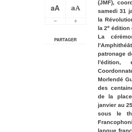
(JMF), coor
aA
aA
samedi 31 j
la Révolutio
e
la 2
édition
La cérémon
PARTAGER
l’Amphithéâ
patronage d
l’édition
Coordonnate
Morlendé Gui
des centain
de la plac
janvier au 25
sous le t
Francophoni
langue franç