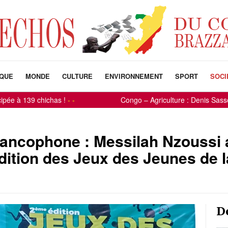
IQUE
MONDE
CULTURE
ENVIRONNEMENT
SPORT
SOCI
 chichas !
-
-
Congo – Agriculture : Denis Sassou-N’Guess
ancophone : Messilah Nzoussi 
dition des Jeux des Jeunes de 
D