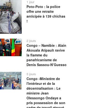
1 jour
Poto-Poto : la police
offre une retraite
anticipée à 139 chichas
!
2 jours
Congo – Namibie : Alain
Akouala Atipault ravive
la flamme du
panafricanisme de
Denis Sassou-N’Guesso
3 jours
Congo -Ministère de
l'intérieur et de la
décentralisation : Le
ministre Jean
Olessongo Ondaye a
pris possession de son
cadre de travail rénové