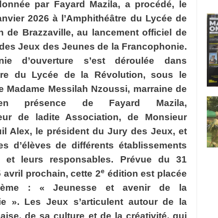
donnée par Fayard Mazila, a procédé, le
anvier 2026 à l’Amphithéâtre du Lycée de
n de Brazzaville, au lancement officiel de
 des Jeux des Jeunes de la Francophonie.
ie d’ouverture s’est déroulée dans
tre du Lycée de la Révolution, sous le
e Madame Messilah Nzoussi, marraine de
, en présence de Fayard Mazila,
ur de ladite Association, de Monsieur
l Alex, le président du Jury des Jeux, et
es d’élèves de différents établissements
e et leurs responsables. Prévue du 31
e
 avril prochain, cette 2
édition est placée
hème : « Jeunesse et avenir de la
e ». Les Jeux s’articulent autour de la
aise, de sa culture et de la créativité, qui