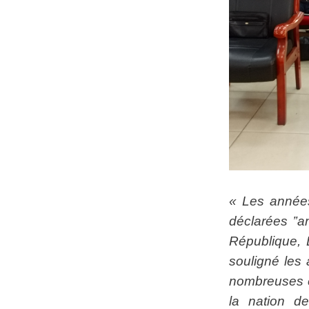
« Les années
déclarées ’’a
République, 
souligné les
nombreuses e
la nation d