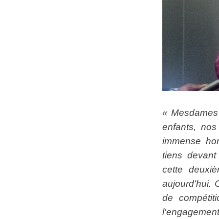
« Mesdames 
enfants, nos
immense hon
tiens devant
cette deuxi
aujourd'hui.
de compétitio
l'engagem