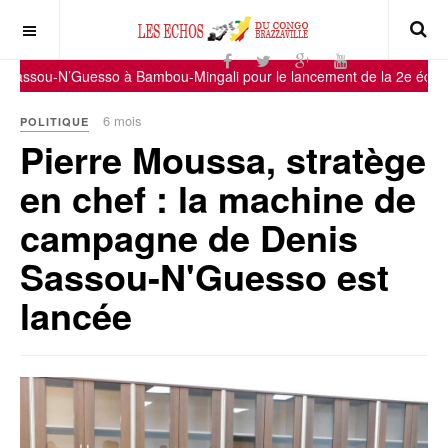
 Sassou-N’Guesso à Bambou-Mingali pour le lancement de la 2e édition
6 mois
POLITIQUE
Pierre Moussa, stratège
en chef : la machine de
campagne de Denis
Sassou-N'Guesso est
lancée