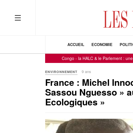
ACCUEIL
ECONOMIE
POLIT
iaspora !
-
-
Congo - la HALC & le Parlement : une Journée 
9 ans
ENVIRONNEMENT
France : Michel Inno
Sassou Nguesso » au
Ecologiques »