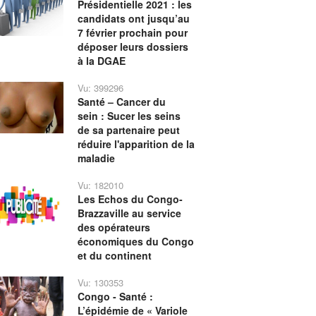
Présidentielle 2021 : les
candidats ont jusqu’au
7 février prochain pour
déposer leurs dossiers
à la DGAE
Vu: 399296
Santé – Cancer du
sein : Sucer les seins
de sa partenaire peut
réduire l'apparition de la
maladie
Vu: 182010
Les Echos du Congo-
Brazzaville au service
des opérateurs
économiques du Congo
et du continent
Vu: 130353
Congo - Santé :
L’épidémie de « Variole