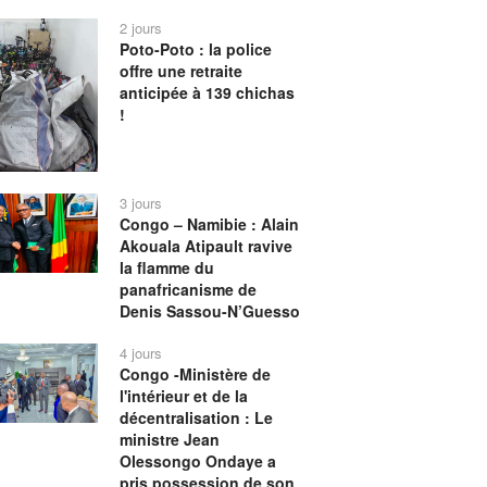
2 jours
Poto-Poto : la police
offre une retraite
anticipée à 139 chichas
!
3 jours
Congo – Namibie : Alain
Akouala Atipault ravive
la flamme du
panafricanisme de
Denis Sassou-N’Guesso
4 jours
Congo -Ministère de
l'intérieur et de la
décentralisation : Le
ministre Jean
Olessongo Ondaye a
pris possession de son