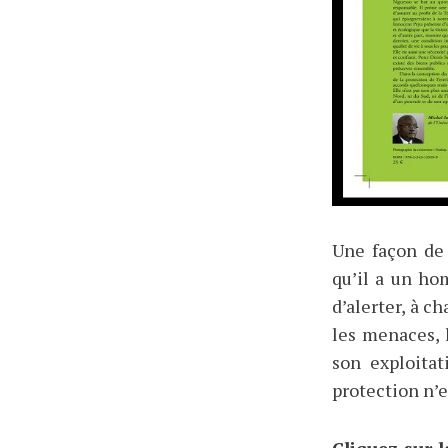
Une façon de
qu’il a un ho
d’alerter, à c
les menaces, l
son exploitat
protection n’
Cliquez sur l