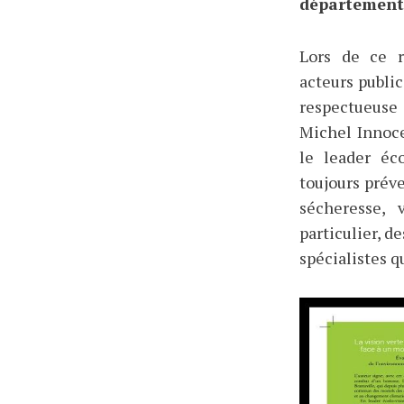
département 
Lors de ce r
acteurs publi
respectueuse
Michel Innoce
le leader éc
toujours préve
sécheresse,
particulier, 
spécialistes q