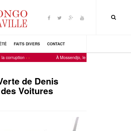
ÉTÉ
FAITS DIVERS
CONTACT
ruption
-
-
À Mossendjo, le fils du terroir Constant-Serge 
Verte de Denis
des Voitures