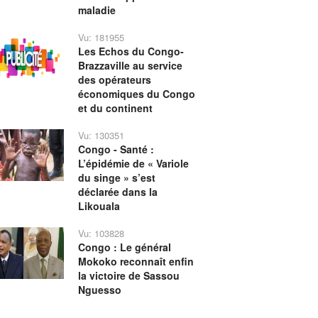
maladie
Vu: 181955
Les Echos du Congo-
Brazzaville au service
des opérateurs
économiques du Congo
et du continent
Vu: 130351
Congo - Santé :
L’épidémie de « Variole
du singe » s’est
déclarée dans la
Likouala
Vu: 103828
Congo : Le général
Mokoko reconnaît enfin
la victoire de Sassou
Nguesso