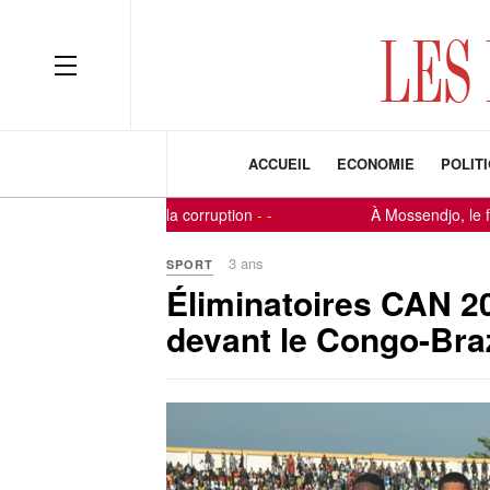
ACCUEIL
ECONOMIE
POLIT
 à la lutte contre la corruption
-
-
À Mossendjo, le fils d
3 ans
SPORT
Éliminatoires CAN 20
devant le Congo-Braz