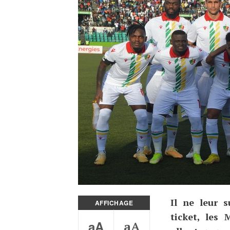
Il ne leur s
AFFICHAGE
ticket, les 
aA
aA