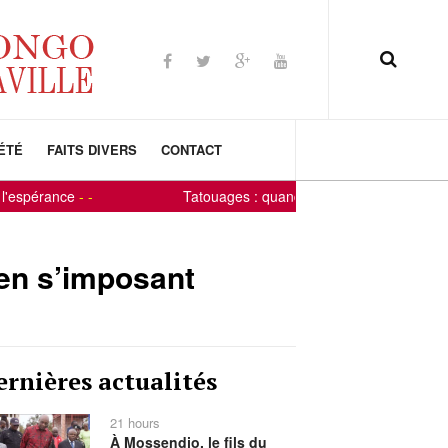
ÉTÉ
FAITS DIVERS
CONTACT
pérance
-
-
Tatouages : quand la peau devient un panneau 
 en s’imposant
ernières actualités
21 hours
À Mossendjo, le fils du