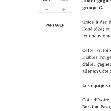
allant gagne
groupe G.
Grâce à des b
PARTAGER
Koné (62e) et
leur neuvième
Cette victoi
Diables roug
d’aller gagne
aller en Côte d
Les équipes q
Côte d’Ivoire
Burkina Faso