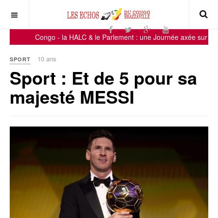
Congo - la HALC & le Parlement : une Journée axée sur la sens
10 ans
SPORT
Sport : Et de 5 pour sa
majesté MESSI