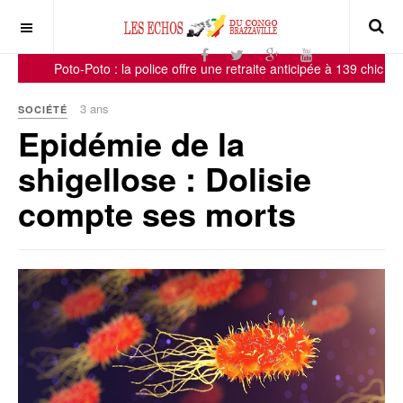
Poto-Poto : la police offre une retraite anticipée à 139 chichas !
3 ans
SOCIÉTÉ
Epidémie de la
shigellose : Dolisie
compte ses morts