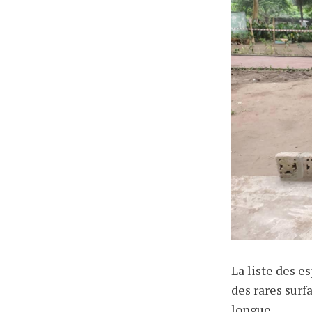
La liste des e
des rares surf
longue.