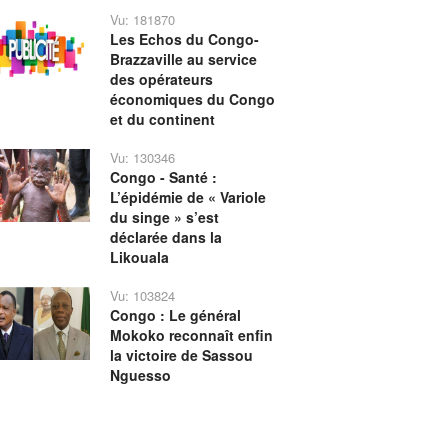
Vu: 181870
Les Echos du Congo-
Brazzaville au service
des opérateurs
économiques du Congo
et du continent
Vu: 130346
Congo - Santé :
L’épidémie de « Variole
du singe » s’est
déclarée dans la
Likouala
Vu: 103824
Congo : Le général
Mokoko reconnaît enfin
la victoire de Sassou
Nguesso