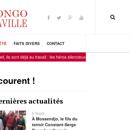
ÉTÉ
FAITS DIVERS
CONTACT
t déjà au travail : les héros silencieux de Djéno et Loango
-
-
courent !
ernières actualités
5 hours
À Mossendjo, le fils du
terroir Constant-Serge