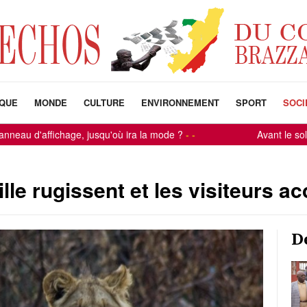
IQUE
MONDE
CULTURE
ENVIRONNEMENT
SPORT
SOCI
ichage, jusqu'où ira la mode ?
-
-
Avant le soleil, ils son
lle rugissent et les visiteurs ac
D