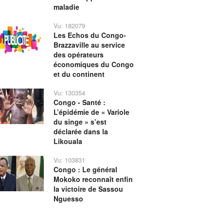
maladie
Vu: 182079
Les Echos du Congo-
Brazzaville au service
des opérateurs
économiques du Congo
et du continent
Vu: 130354
Congo - Santé :
L’épidémie de « Variole
du singe » s’est
déclarée dans la
Likouala
Vu: 103831
Congo : Le général
Mokoko reconnaît enfin
la victoire de Sassou
Nguesso