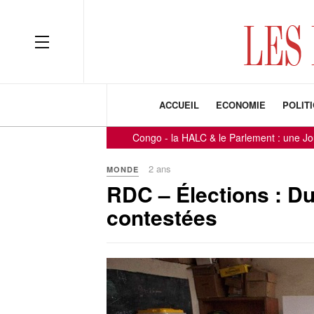
ACCUEIL
ECONOMIE
POLIT
Congo - la HALC & le Parlement : une Journée axée
2 ans
MONDE
RDC – Élections : Du
contestées