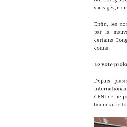
saccagés, comm
Enfin, les no
par la mauva
certains Cong
connu.
Le vote prol
Depuis plusi
internationau
CENI de ne pa
bonnes condit