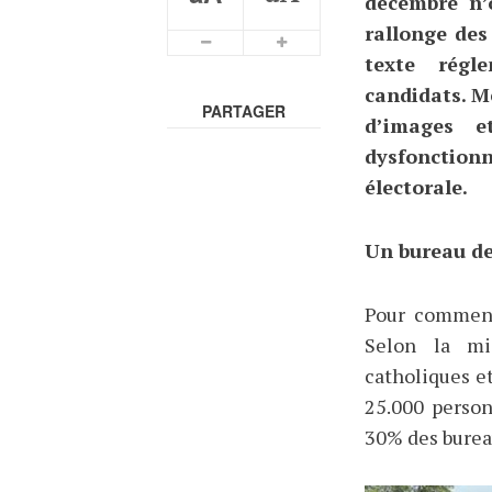
décembre n’
rallonge des
texte régl
candidats. M
PARTAGER
d’images 
dysfonctio
électorale.
Un bureau de 
Pour commence
Selon la mis
catholiques e
25.000 person
30% des bureau