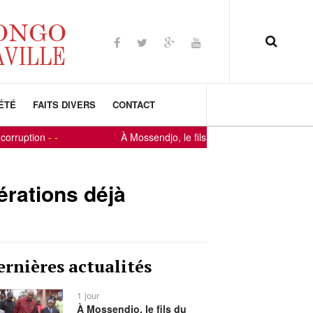
ÉTÉ
FAITS DIVERS
CONTACT
on
-
-
À Mossendjo, le fils du terroir Constant-Serge Bound
érations déjà
ernières actualités
1 jour
À Mossendjo, le fils du