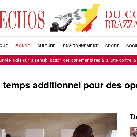
IQUE
MONDE
CULTURE
ENVIRONNEMENT
SPORT
SOCI
 sur la sensibilisation des parlementaires à la lutte contre la corrupti
 temps additionnel pour des op
D