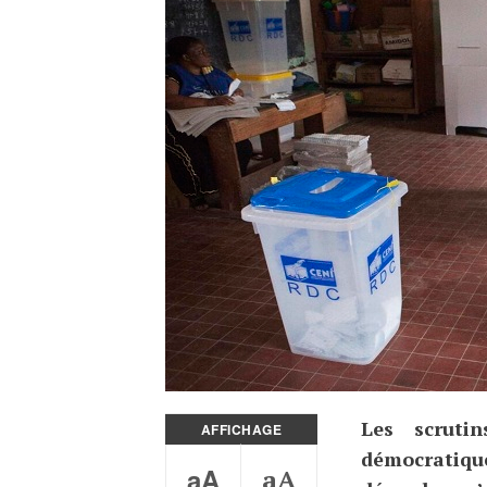
Les scruti
AFFICHAGE
démocratiq
aA
aA