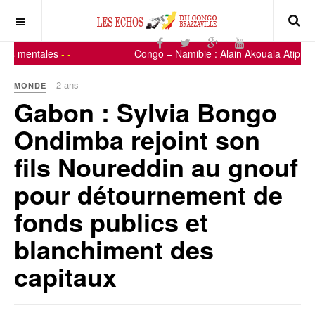
ies mentales
-
-
Congo – Namibie : Alain Akouala Atipault
2 ans
MONDE
Gabon : Sylvia Bongo
Ondimba rejoint son
fils Noureddin au gnouf
pour détournement de
fonds publics et
blanchiment des
capitaux