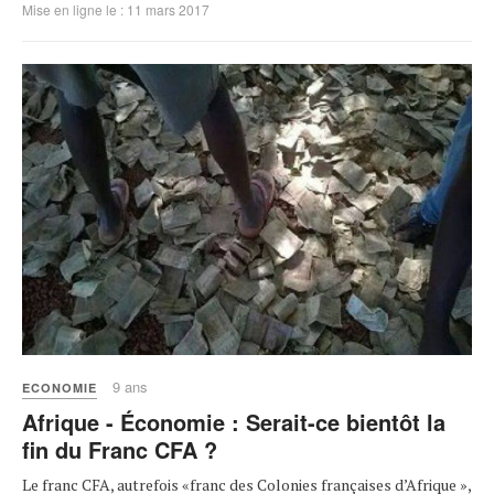
Mise en ligne le : 11 mars 2017
9 ans
ECONOMIE
Afrique - Économie : Serait-ce bientôt la
fin du Franc CFA ?
Le franc CFA, autrefois «franc des Colonies françaises d’Afrique »,