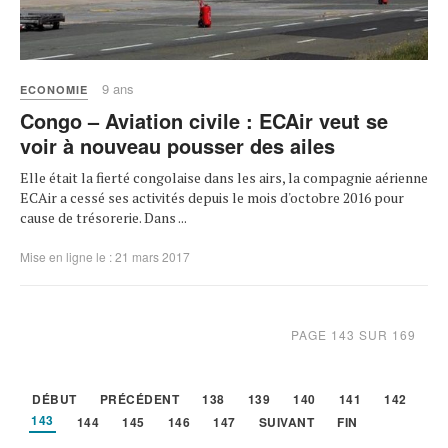
9 ans
ECONOMIE
Congo – Aviation civile : ECAir veut se
voir à nouveau pousser des ailes
Elle était la fierté congolaise dans les airs, la compagnie aérienne
ECAir a cessé ses activités depuis le mois d'octobre 2016 pour
cause de trésorerie. Dans ...
Mise en ligne le : 21 mars 2017
PAGE 143 SUR 169
DÉBUT
PRÉCÉDENT
138
139
140
141
142
143
144
145
146
147
SUIVANT
FIN