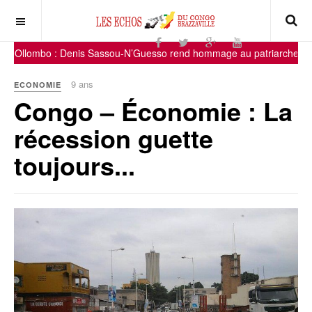
 Ollombo : Denis Sassou-N’Guesso rend hommage au patriarche Mic
9 ans
ECONOMIE
Congo – Économie : La
récession guette
toujours...