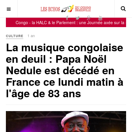
Congo - la HALC & le Parlement : une Journée axée sur la sensibil
1 an
CULTURE
La musique congolaise
en deuil : Papa Noël
Nedule est décédé en
France ce lundi matin à
l'âge de 83 ans