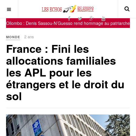
– Ollombo : Denis Sassou-N’Guesso rend hommage au patriarche Mic
2 ans
MONDE
France : Fini les
allocations familiales
les APL pour les
étrangers et le droit du
sol