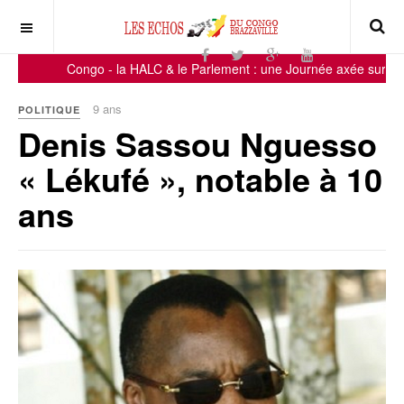
Congo - la HALC & le Parlement : une Journée axée sur la sens
9 ans
POLITIQUE
Denis Sassou Nguesso
« Lékufé », notable à 10
ans